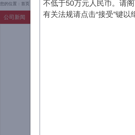
不低于50万元人民币。请
您的位置：
首页
>
公司新闻
>
有关法规请点击“接受”键
公司新闻
公司新闻
5-10亿：
公司坚持稳中有进
地上，做空股指期货，