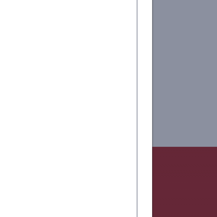
浦来德爱益助学项目顺利结束
庞剑锋慈善基金会捐助瓦吾小学
浦爱|在行动•浦来德爱益无息助学
款项目2020年签约仪式举行
More