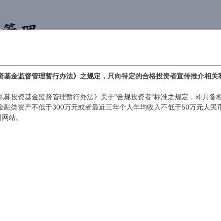
首页
合作机构
简介
业绩
资基金监督管理暂行办法》之规定，只向特定的合格投资者宣传推介相关
私募投资基金监督管理暂行办法》关于"合规投资者"标准之规定，即具备
人金融类资产不低于300万元或者最近三年个人年均收入不低于50万元人
司网站。