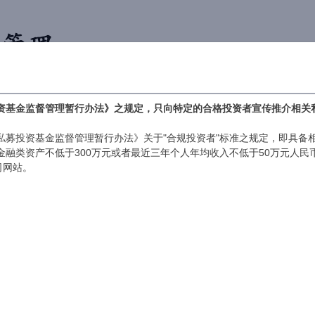
首页
合作机构
简介
业绩
资基金监督管理暂行办法》之规定，只向特定的合格投资者宣传推介相关
私募投资基金监督管理暂行办法》关于"合规投资者"标准之规定，即具备
人金融类资产不低于300万元或者最近三年个人年均收入不低于50万元人
司网站。