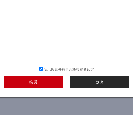
我已阅读并符合合格投资者认定
接 受
放 弃
浦来德资产将会在不断打磨产品、保持自我优化
户，让客户拥有更好的体验。