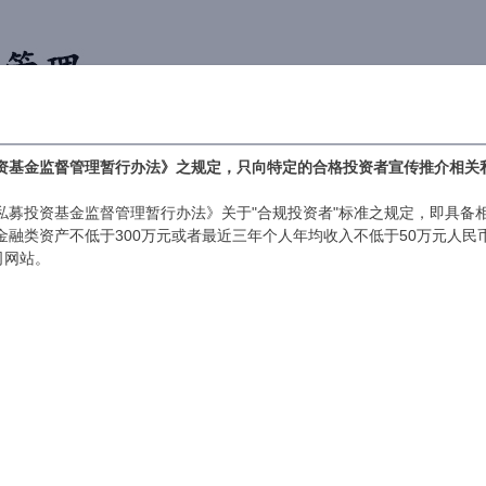
首页
合作机构
简介
业绩
资基金监督管理暂行办法》之规定，只向特定的合格投资者宣传推介相关
私募投资基金监督管理暂行办法》关于"合规投资者"标准之规定，即具备
人金融类资产不低于300万元或者最近三年个人年均收入不低于50万元人
司网站。