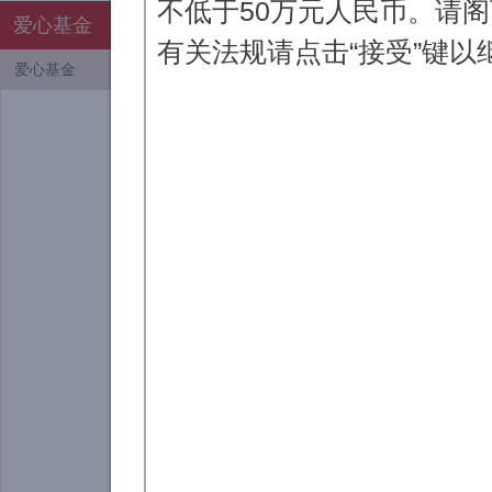
不低于50万元人民币。请
爱心基金
爱心基金
有关法规请点击“接受”键
爱心基金
3月29日下午，浦
怡欣女士及交易总监刘
与北京大学8名受助硕
了此次活动。