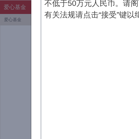
不低于50万元人民币。请
爱心基金
爱心基金
有关法规请点击“接受”键
爱心基金
浦来德爱益咨询
活动。现已成功发放多
来自吉林大学大
多次获得奖学金，因此
激，同时也希望自己已